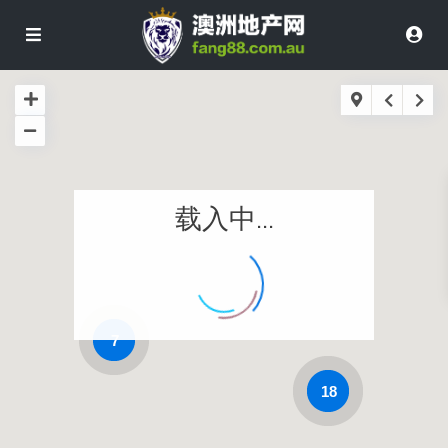
载入中...
7
18