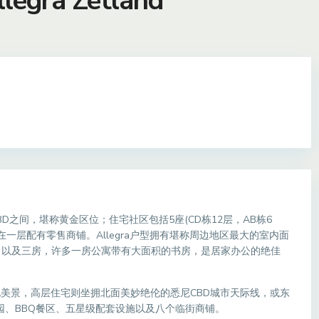
egra Zetland
are和悉尼CBD之间，堪称黄金区位；住宅社区包括5座(CD栋12层，AB栋6
在一层配有零售商铺。Allegra户型拥有堪称周边地区最大的室内面
、以及三房，许多一房公寓带有大面积的书房，是居家办公的绝佳
的绿地美景，高层住宅则坐拥北面美妙绝伦的悉尼CBD城市天际线，或东
园、BBQ餐区、五星级配套设施以及八个临街商铺。