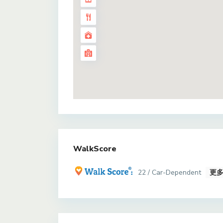
WalkScore
22 / Car-Dependent
更