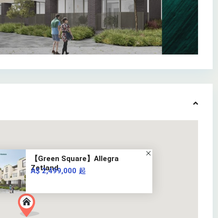
【Green Square】Allegra
Zetland
A$ 2,499,000
起