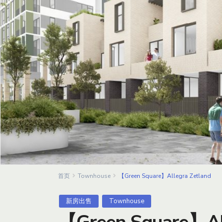
首页
Townhouse
【Green Square】Allegra Zetland
新房出售
Townhouse