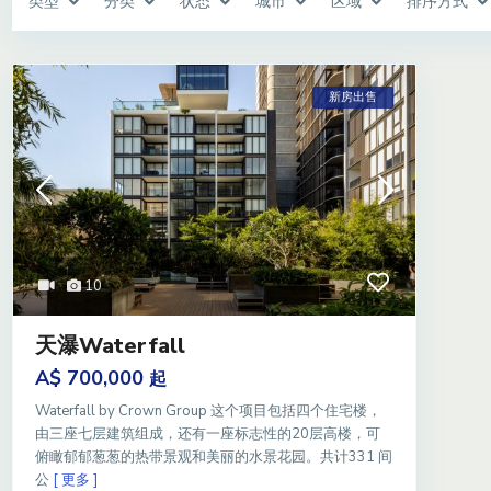
类型
分类
状态
城市
区域
排序方式
新房出售
10
天瀑Waterfall
A$ 700,000
起
Waterfall by Crown Group 这个项目包括四个住宅楼，
由三座七层建筑组成，还有一座标志性的20层高楼，可
俯瞰郁郁葱葱的热带景观和美丽的水景花园。共计331 间
公
[ 更多 ]